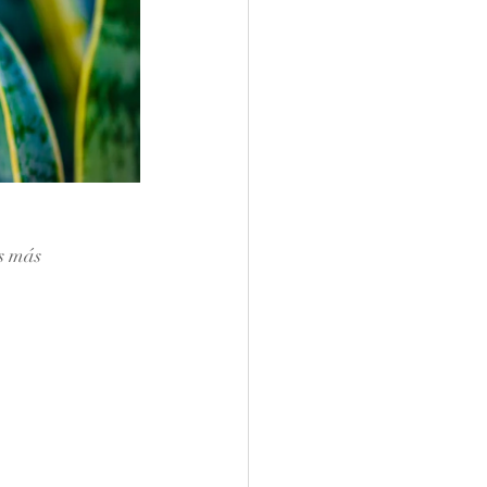
s más 