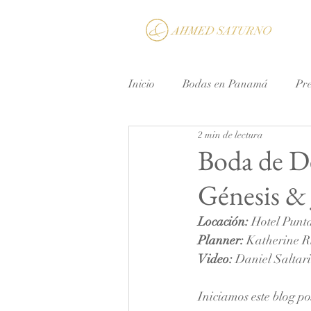
Inicio
Bodas en Panamá
Pr
2 min de lectura
Micro Boda
Bodas de Dest
Boda de De
Génesis &
Locación:
 Hotel Punt
Planner:
 Katherine R
Video:
 Daniel Saltar
Iniciamos este blog p