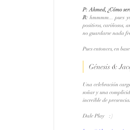
P:  Ahmed, ¿Cómo serí
R:
 hmmmm... pues yo d
positivos, cariñosos, 
no guardarse nada fr
Pues entonces, en base
Génesis & Jac
Una celebración carga
soñar y una complicid
increíble de presencia
Dale Play    : )