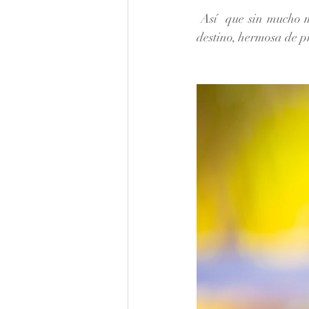
 Así  que sin mucho más que agregar, acá les dejo con parte de lo que aconteció en esta boda de 
destino, hermosa de pr