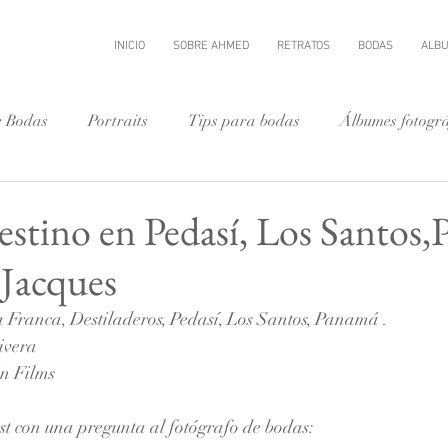
INICIO
SOBRE AHMED
RETRATOS
BODAS
ALB
e Bodas
Portraits
Tips para bodas
Álbumes fotográ
ino en Panama
stino en Pedasí, Los Santos
 Jacques
a Franca, Destiladeros, Pedasí, Los Santos, Panamá .
ivera
in Films
ost con una pregunta al fotógrafo de bodas: