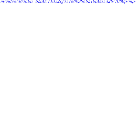
c.com/video/484a0a_b2a0c71d32cf45788b968b210a0a5d26/1080p/mp4