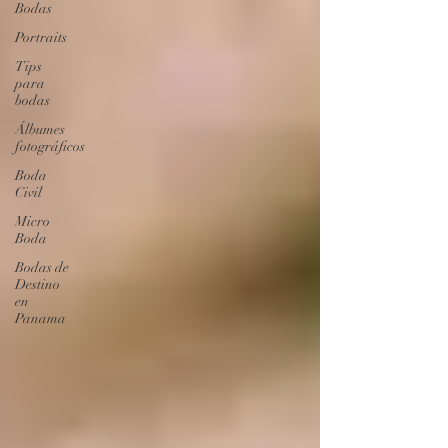
Bodas
Portraits
Tips
para
bodas
Álbumes
fotográficos
Boda
Civil
Micro
Boda
Bodas de
Destino
en
Panama