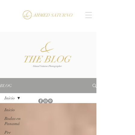
Ahmed Saturno Photographer
BLOG
Inicio
Inicio
Bodas en
Panamá
Pre