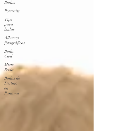
Bodas
Portraits
Tips
para
bodas
Álbumes
fotográficos
Boda
Civil
Micro
Boda
Bodas de
Destino
en
Panama