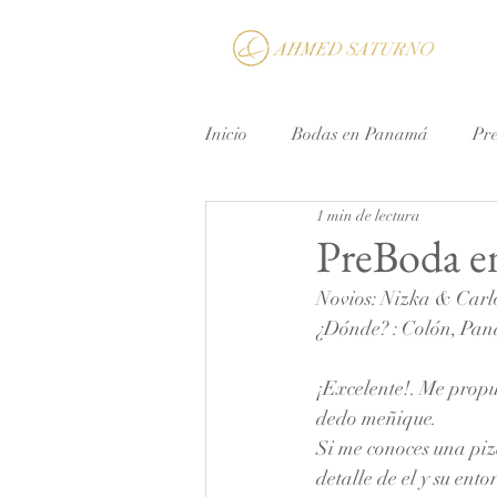
Inicio
Bodas en Panamá
Pr
1 min de lectura
Micro Boda
Bodas de Dest
PreBoda en
Novios: Nizka & Carl
¿Dónde? : Colón, Pa
¡Excelente!. Me propu
dedo meñique.
Si me conoces una piz
detalle de el y su ento