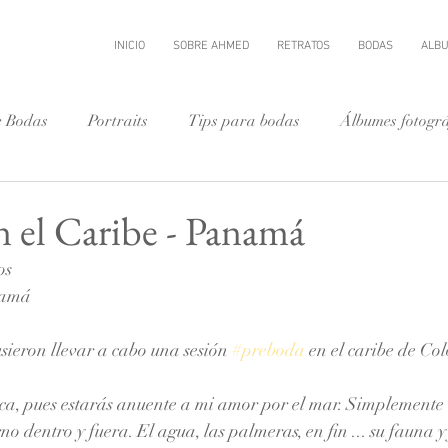
INICIO
SOBRE AHMED
RETRATOS
BODAS
ALB
e Bodas
Portraits
Tips para bodas
Álbumes fotográ
ino en Panama
 el Caribe - Panamá
os
namá 
sieron llevar a cabo una sesión 
#preboda
 en el caribe de Col
ca, pues estarás anuente a mi amor por el mar. Simplemente 
rno dentro y fuera. El agua, las palmeras, en fin ... su fauna 